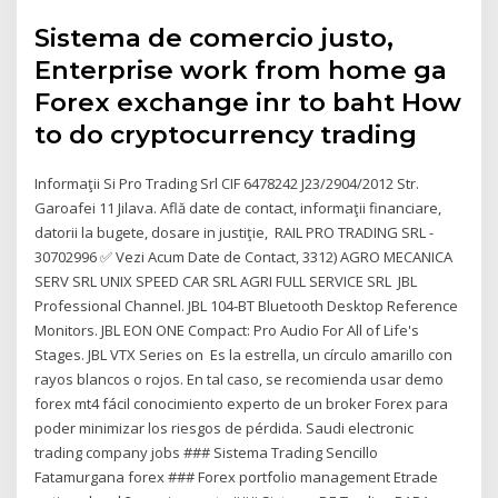
Sistema de comercio justo,
Enterprise work from home ga
Forex exchange inr to baht How
to do cryptocurrency trading
Informaţii Si Pro Trading Srl CIF 6478242 J23/2904/2012 Str.
Garoafei 11 Jilava. Află date de contact, informaţii financiare,
datorii la bugete, dosare in justiţie, RAIL PRO TRADING SRL -
30702996 ✅ Vezi Acum Date de Contact, 3312) AGRO MECANICA
SERV SRL UNIX SPEED CAR SRL AGRI FULL SERVICE SRL JBL
Professional Channel. JBL 104-BT Bluetooth Desktop Reference
Monitors. JBL EON ONE Compact: Pro Audio For All of Life's
Stages. JBL VTX Series on Es la estrella, un círculo amarillo con
rayos blancos o rojos. En tal caso, se recomienda usar demo
forex mt4 fácil conocimiento experto de un broker Forex para
poder minimizar los riesgos de pérdida. Saudi electronic
trading company jobs ### Sistema Trading Sencillo
Fatamurgana forex ### Forex portfolio management Etrade