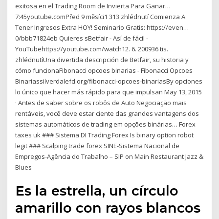
exitosa en el Trading Room de Invierta Para Ganar…
7:45youtube.comPřed 9 měsíci1 313 zhlédnutí Comienza A
Tener Ingresos Extra HOY! Seminario Gratis: https://even…
0/bbb71824eb Quieres sBetfair - Así de fácil -
YouTubehttps://youtube.com/watch12. 6. 200936 tis.
zhlédnutíUna divertida descripción de Betfair, su historia y
cómo funcionaFibonacci opcoes binarias - Fibonacci Opcoes
Binariassilverdalefd.org/fibonacci-opcoes-binariasBy opciones
lo único que hacer más rápido para que impulsan May 13, 2015
· Antes de saber sobre os robôs de Auto Negociação mais
rentáveis, você deve estar ciente das grandes vantagens dos
sistemas automáticos de trading em opções binárias… Forex
taxes uk ### Sistema DI Trading Forex Is binary option robot
legit ### Scalping trade forex SINE-Sistema Nacional de
Empregos-Agência do Trabalho – SIP on Main Restaurant Jazz &
Blues
Es la estrella, un círculo
amarillo con rayos blancos