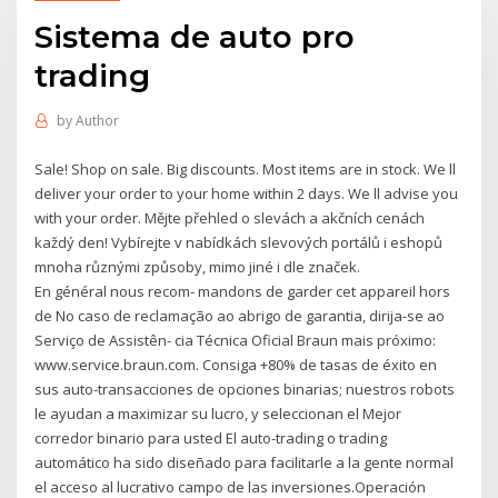
Sistema de auto pro
trading
by
Author
Sale! Shop on sale. Big discounts. Most items are in stock. We ll
deliver your order to your home within 2 days. We ll advise you
with your order. Mějte přehled o slevách a akčních cenách
každý den! Vybírejte v nabídkách slevových portálů i eshopů
mnoha různými způsoby, mimo jiné i dle značek.
En général nous recom- mandons de garder cet appareil hors
de No caso de reclamação ao abrigo de garantia, dirija-se ao
Serviço de Assistên- cia Técnica Oficial Braun mais próximo:
www.service.braun.com. Consiga +80% de tasas de éxito en
sus auto-transacciones de opciones binarias; nuestros robots
le ayudan a maximizar su lucro, y seleccionan el Mejor
corredor binario para usted El auto-trading o trading
automático ha sido diseñado para facilitarle a la gente normal
el acceso al lucrativo campo de las inversiones.Operación