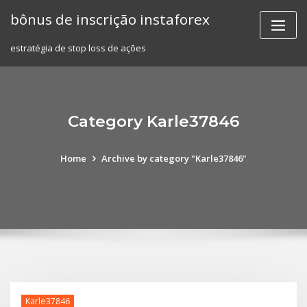
Skip
bônus de inscrição instaforex
to
content
estratégia de stop loss de ações
Category Karle37846
Home
Archive by category "Karle37846"
Karle37846