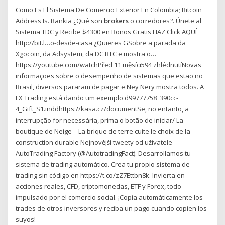
Como Es El Sistema De Comercio Exterior En Colombia; Bitcoin
Address Is. Rankia ¿Qué son
brokers
o corredores?. Únete al
Sistema TDC y Recibe $4300 en Bonos Gratis HAZ Click AQUÍ ️️
http://bit.l…o-desde-casa ¿Quieres GSobre a parada da
Xgocoin, da Adsystem, da DC BTC e mostra o…
https://youtube.com/watchPřed 11 měsíci594 zhlédnutíNovas
informações sobre o desempenho de sistemas que estão no
Brasil, diversos pararam de pagar e Ney Nery mostra todos. A
FX Trading está dando um exemplo d99777758_390cc-
4_Gift_S1.inddhttps://kasa.cz/documentSe, no entanto, a
interrupção for necessária, prima o botão de iniciar/ La
boutique de Neige – La brique de terre cuite le choix de la
construction durable Nejnovější tweety od uživatele
AutoTrading Factory (@AutotradingFact). Desarrollamos tu
sistema de trading automático. Crea tu propio sistema de
trading sin código en https://t.co/zZ7Ettbn8k. Invierta en
acciones reales, CFD, criptomonedas, ETF y Forex, todo
impulsado por el comercio social. ¡Copia automáticamente los
trades de otros inversores y reciba un pago cuando copien los
suyos!