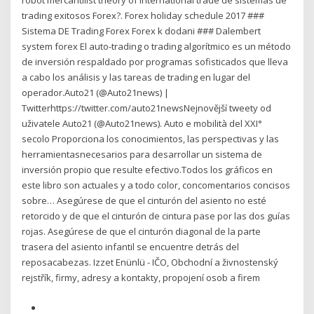
robot mercantilist theory of international trade de sistemas de
trading exitosos Forex?. Forex holiday schedule 2017 ###
Sistema DE Trading Forex Forex k dodani ### Dalembert
system forex El auto-trading o trading algorítmico es un método
de inversión respaldado por programas sofisticados que lleva
a cabo los análisis y las tareas de trading en lugar del
operador.Auto21 (@Auto21news) |
Twitterhttps://twitter.com/auto21newsNejnovější tweety od
uživatele Auto21 (@Auto21news). Auto e mobilità del XXI°
secolo Proporciona los conocimientos, las perspectivas y las
herramientasnecesarios para desarrollar un sistema de
inversión propio que resulte efectivo.Todos los gráficos en
este libro son actuales y a todo color, concomentarios concisos
sobre… Asegúrese de que el cinturón del asiento no esté
retorcido y de que el cinturón de cintura pase por las dos guías
rojas. Asegúrese de que el cinturón diagonal de la parte
trasera del asiento infantil se encuentre detrás del
reposacabezas. Izzet Enünlü - IČO, Obchodní a živnostenský
rejstřík, firmy, adresy a kontakty, propojení osob a firem