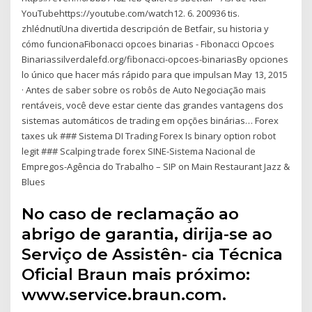
YouTubehttps://youtube.com/watch12. 6. 200936 tis.
zhlédnutíUna divertida descripción de Betfair, su historia y
cómo funcionaFibonacci opcoes binarias - Fibonacci Opcoes
Binariassilverdalefd.org/fibonacci-opcoes-binariasBy opciones
lo único que hacer más rápido para que impulsan May 13, 2015
· Antes de saber sobre os robôs de Auto Negociação mais
rentáveis, você deve estar ciente das grandes vantagens dos
sistemas automáticos de trading em opções binárias… Forex
taxes uk ### Sistema DI Trading Forex Is binary option robot
legit ### Scalping trade forex SINE-Sistema Nacional de
Empregos-Agência do Trabalho – SIP on Main Restaurant Jazz &
Blues
No caso de reclamação ao
abrigo de garantia, dirija-se ao
Serviço de Assistên- cia Técnica
Oficial Braun mais próximo:
www.service.braun.com.