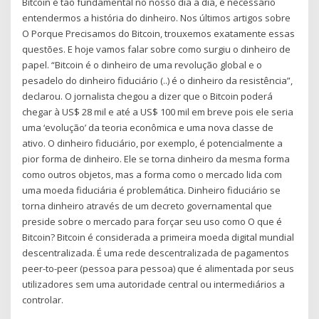
Bitcoin é tão fundamental no nosso dia a dia, é necessário
entendermos a história do dinheiro. Nos últimos artigos sobre
O Porque Precisamos do Bitcoin, trouxemos exatamente essas
questões. E hoje vamos falar sobre como surgiu o dinheiro de
papel. “Bitcoin é o dinheiro de uma revolução global e o
pesadelo do dinheiro fiduciário (..) é o dinheiro da resistência”,
declarou. O jornalista chegou a dizer que o Bitcoin poderá
chegar à US$ 28 mil e até a US$ 100 mil em breve pois ele seria
uma ‘evolução’ da teoria econômica e uma nova classe de
ativo. O dinheiro fiduciário, por exemplo, é potencialmente a
pior forma de dinheiro. Ele se torna dinheiro da mesma forma
como outros objetos, mas a forma como o mercado lida com
uma moeda fiduciária é problemática. Dinheiro fiduciário se
torna dinheiro através de um decreto governamental que
preside sobre o mercado para forçar seu uso como O que é
Bitcoin? Bitcoin é considerada a primeira moeda digital mundial
descentralizada. É uma rede descentralizada de pagamentos
peer-to-peer (pessoa para pessoa) que é alimentada por seus
utilizadores sem uma autoridade central ou intermediários a
controlar.